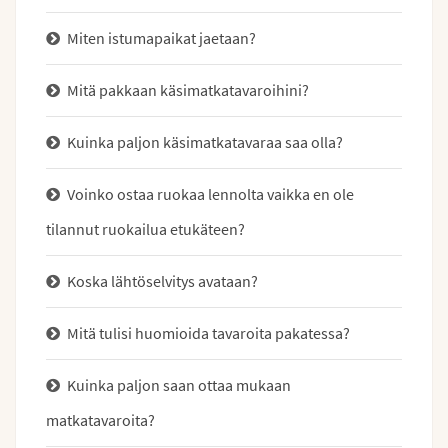
Miten istumapaikat jaetaan?
Mitä pakkaan käsimatkatavaroihini?
Kuinka paljon käsimatkatavaraa saa olla?
Voinko ostaa ruokaa lennolta vaikka en ole
tilannut ruokailua etukäteen?
Koska lähtöselvitys avataan?
Mitä tulisi huomioida tavaroita pakatessa?
Kuinka paljon saan ottaa mukaan
matkatavaroita?